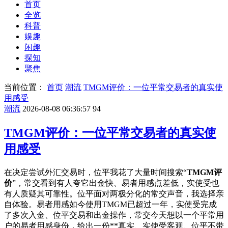
首页
全览
科普
娱趣
闲趣
探知
聚焦
当前位置：
首页
潮流
TMGM评价：一位平常交易者的真实使
用感受
潮流
2026-08-08 06:36:57
94
TMGM评价：一位平常交易者的真实使
用感受
在决定尝试外汇交易时，位平我花了大量时间搜索“
TMGM评
价
”，常交看到有人夸它出金快、易者用感
点差低，实使受也
有人质疑其可靠性。位平面对两极分化的常交声音，我选择亲
自体验。易者用感如今使用TMGM已超过一年，实使受完成
了多次入金、位平
交易和出金操作，常交今天想以一个平常用
户的易者用感身份，给出一份**真实、实使受客观、位平不带