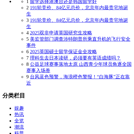
1
留学选择港澳台还是韩国留学好
2
191轮竞价、84亿元总价，北京年内最贵宅地诞
生
3
191轮竞价、84亿元总价，北京年内最贵宅地诞
生
4
2025双非申请英国研究生攻略
5
美监管部门调查涉特朗普所乘直升机的飞行安全
事件
6
2025英国硕士留学保证金全攻略
7
理科生去日本读研，必须要有英语成绩吗？
8
公益足球赛事落地太原 山西青少年球员角逐全国
赛事入场券
9
台风蓝色预警，海浪橙色警报！“白海豚”正在靠
近
分类栏目
娱趣
热讯
全览
潮流
科普