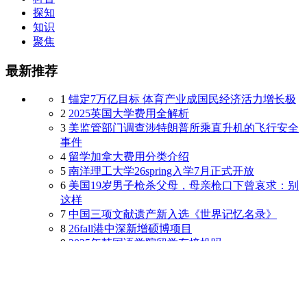
探知
知识
聚焦
最新推荐
1
锚定7万亿目标 体育产业成国民经济活力增长极
2
2025英国大学费用全解析
3
美监管部门调查涉特朗普所乘直升机的飞行安全
事件
4
留学加拿大费用分类介绍
5
南洋理工大学26spring入学7月正式开放
6
美国19岁男子枪杀父母，母亲枪口下曾哀求：别
这样
7
中国三项文献遗产新入选《世界记忆名录》
8
26fall港中深新增硕博项目
9
2025年韩国语学院留学有接机吗