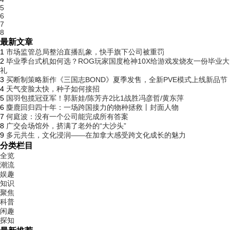
5
6
7
8
最新文章
1
市场监管总局整治直播乱象，快手旗下公司被重罚
2
毕业季台式机如何选？ROG玩家国度枪神10X给游戏发烧友一份毕业大
礼
3
买断制策略新作《三国志BOND》夏季发售，全新PVE模式上线新品节
4
天气变脸太快，种子如何接招
5
国羽包揽冠亚军！郭新娃/陈芳卉2比1战胜冯彦哲/黄东萍
6
麋鹿回归四十年：一场跨国接力的物种拯救丨封面人物
7
何庭波：没有一个公司能完成所有答案
8
广交会场馆外，挤满了老外的“大沙头”
9
多元共生，文化浸润——在加拿大感受跨文化成长的魅力
分类栏目
全览
潮流
娱趣
知识
聚焦
科普
闲趣
探知