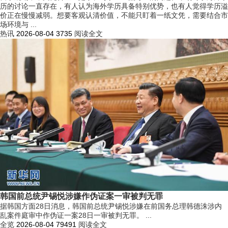
历的讨论一直存在，有人认为海外学历具备特别优势，也有人觉得学历溢
价正在慢慢减弱。想要客观认清价值，不能只盯着一纸文凭，需要结合市
场环境与 ...
热讯
2026-08-04
3735
阅读全文
韩国前总统尹锡悦涉嫌作伪证案一审被判无罪
据韩国方面28日消息，韩国前总统尹锡悦涉嫌在前国务总理韩德洙涉内
乱案件庭审中作伪证一案28日一审被判无罪。 ...
全览
2026-08-04
79491
阅读全文