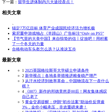
下一篇：
留学生进体制内六大途径盘点！
相关文章
、
锚定7万亿目标 体育产业成国民经济活力增长极
索尼重申游戏独占《羊蹄山》广告标注“Only on PS5”
【节气里的大美中国】来自惊蛰的信丨绽放吧！用积蓄
了一个冬天的力量
合格电动车头盔怎么选？认准这五步
最新文章
1
2025英国格拉斯哥大学硕士申请条件
2
新华视点｜各地多举措推进粮食稳产增产
3
从汗水经济到效率革命，中国物流在下一盘什么
棋？
4
《007》新作的邦德竟然是00后！网友集体感叹
自己老了
5
黄金交易提醒：伊朗“初步法案”助油价反弹逾
3%，金价小幅承压，非农重磅来袭！