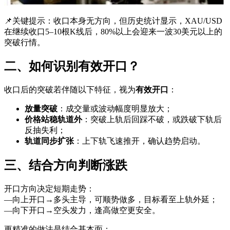
📌关键提示：收口本身无方向，但历史统计显示，XAU/USD
在继续收口5–10根K线后，80%以上会迎来一波30美元以上的
突破行情。
二、如何识别有效开口？
收口后的突破若伴随以下特征，视为
有效开口
：
放量突破
：成交量或波动幅度明显放大；
价格站稳轨道外
：突破上轨后回踩不破，或跌破下轨后
反抽失利；
轨道同步扩张
：上下轨飞速推开，确认趋势启动。
三、结合方向判断涨跌
开口方向决定短期走势：
—向上开口→多头主导，可顺势做多，目标看至上轨外延；
—向下开口→空头发力，逢高做空更安全。
更精准的做法是结合基本面：