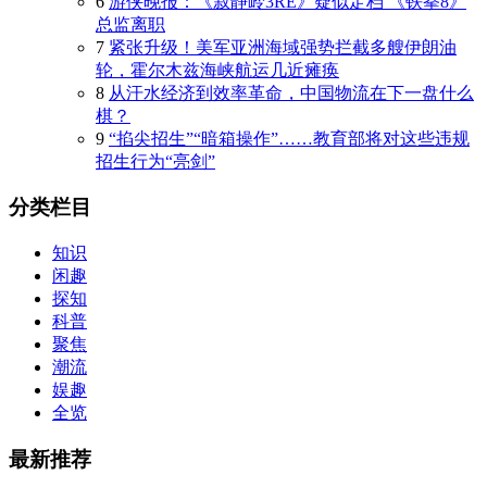
6
游侠晚报：《寂静岭3RE》疑似定档 《铁拳8》
总监离职
7
紧张升级！美军亚洲海域强势拦截多艘伊朗油
轮，霍尔木兹海峡航运几近瘫痪
8
从汗水经济到效率革命，中国物流在下一盘什么
棋？
9
“掐尖招生”“暗箱操作”……教育部将对这些违规
招生行为“亮剑”
分类栏目
知识
闲趣
探知
科普
聚焦
潮流
娱趣
全览
最新推荐