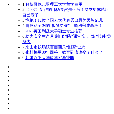
1
解析哥伦比亚理工大学留学费用
2
《007》新作的邦德竟然是00后！网友集体感叹
自己老了
3
惊艳！12位全国人大代表秀出最美民族范儿
4
曾感动全网的“板凳男孩”，顺利完成高考！
5
2025英国利兹大学硕士专业推荐
6
助力安全生产月 荆门消防“课堂”进广场 “技能”送
身边
7
京山市钱场镇百亩西瓜“甜蜜”上市
8
‍‍张桂梅用30年回答：教育到底改变了什么？
9
韩国汉阳大学留学好毕业吗