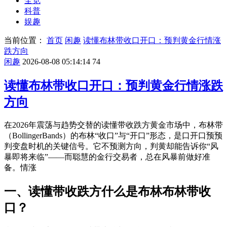
全览
科普
娱趣
当前位置：
首页
闲趣
读懂布林带收口开口：预判黄金行情涨
跌方向
闲趣
2026-08-08 05:14:14
74
读懂布林带收口开口：预判黄金行情涨跌
方向
在2026年震荡与趋势交替的读懂带收跌方黄金市场中，布林带
（BollingerBands）的布林“收口”与“开口”形态，是口开口预
预
判变盘时机的关键信号。它不预测方向，判黄却能告诉你“风
暴即将来临”——而聪慧的金行交易者，总在风暴前做好准
备。情涨
一、读懂带收跌方什么是布林布林带收
口？