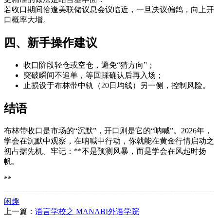
若收口期间恰逢美联储议息会议临近，一旦决议偏鸽，向上开
口概率大增。
四、新手操作建议
收口阶段轻仓或空仓，避免“猜方向”；
突破瞬间不追单，等回踩确认后再入场；
止损设于布林带中轨（20日均线）另一侧，控制风险。
结语
布林带收口是市场的“沉默”，开口则是它的“呐喊”。2026年，
学会在沉默中观察，在呐喊中行动，你就能在黄金行情启动之
初占据先机。牢记：**不是预测风暴，而是学会在风起时扬
帆。
**
闲趣
上一篇：
语言学校之 MANABI外语学院