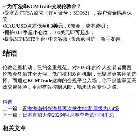
✅
为何选择KCMTrade交易伦敦金？
•受塞舌尔FSA监管（许可证号：SD062），客户资金隔离保
管；
•XAU/USD点差低至
0.3美元
，0佣金，成本透明；
•拥护0.01手超小仓位，100美元即可起步；
•提供MT4/MT5平台+中文客服+负余额呵护，新手友善。
结语
伦敦金重机动，纽约金重规范。对2026年的个人交易者而言，
伦敦金凭借其全天候、低门槛和双向机制，无疑是更实用的选
择。而通过
KCMTrade
这样的合规平台入场，你不仅能享受高
效交易体验，更能有效控制风险，稳步迈向专业之路。
科普
上一篇：
青海海南州兴海县再次发生地震 震级为3.4级
下一篇：
日本直招大学2026年4月春季考试时间汇总
相关文章