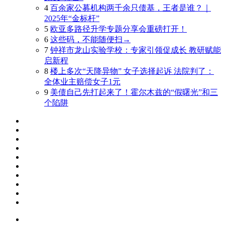
4
百余家公募机构两千余只债基，王者是谁？｜
2025年“金标杆”
5
欧亚多路径升学专题分享会重磅打开！
6
这些码，不能随便扫→
7
钟祥市龙山实验学校：专家引领促成长 教研赋能
启新程
8
楼上多次“天降异物” 女子选择起诉 法院判了：
全体业主赔偿女子1元
9
美债自己先打起来了！霍尔木兹的“假曙光”和三
个陷阱