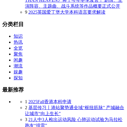
THAN HEAVEN》将于今年冬季发售！ 剧情、主
演阵容、主题曲、战斗系统等作品概要正式公开
9
2025英国爱丁堡大学本科语言要求解读
分类栏目
知识
热讯
全览
聚焦
闲趣
潮流
娱趣
探知
最新推荐
1
2025Fall香港本科申请
2
基层传习丨港站聚势通全域“枢纽筋脉” 产城融合
让城市“向上生长”
3
21人中3人检出运动风险 心肺运动试验为马拉松
跑友“排雷”