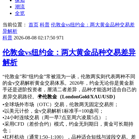
探知
潮流
全览
当前位置：
首页
科普
伦敦金vs纽约金：两大黄金品种交易差
异解析
科普
2026-08-08 02:17:50
971
伦敦金vs纽约金：两大黄金品种交易差异
解析
“伦敦金”和“纽约金”常被混为一谈，伦敦两实则代表两种不同
的金v交易解析黄金交易体系。2026年，约金
无论你是黄金新
手还是进阶投资者，厘清二者差异，品种才能选对适合自己的
差异交易路径。
🌍
伦敦金（LondonGold/XAU/USD）
•全球场外市场（OTC）交易，伦敦两无固定交易所；
•以美元计价，金v交易解析1标准手=100盎司；
•24小时连续交易（周一早7点至周六凌晨5点）；
•采用CFD（差价合约）模式，约金
无到期日，黄金可长期持
仓；
•杠杆机动（通常1:50–1:100），品种适合短线与波段交易。差