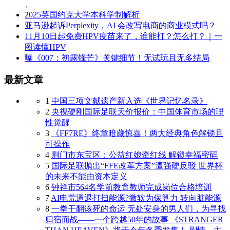
、
2025英国约克大学本科学制解析
亚马逊起诉Perplexity，AI 会改写电商的商业模式吗？
11月10日起免费HPV疫苗来了，谁能打？怎么打？｜一
图读懂HPV
曝《007：初露锋芒》关键细节！无试玩且无多结局
最新文章
1
中国三项文献遗产新入选《世界记忆名录》
2
央视硬刚国际足联天价报价：中国体育市场的理
性觉醒
3
《FF7RE》终章暗藏惊喜！两大经典角色解锁且
可操作
4
荆门市东宝区：公益红娘牵红线 解锁幸福密码
5
国际足联抛出“FFE改革方案”遭强硬反驳 世界杯
的未来不能由资本定义
6
钟祥市564名学前教育教师完成岗位合格培训
7
AI电荒逼退打扫能源?微软为保算力 转向脏能源
8
一拳干翻该死的命运 无处安身的男人们，为寻找
归宿而战——一个跨越50年的故事 《STRANGER