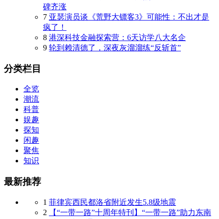
碑齐涨
7
亚瑟演员谈《荒野大镖客3》可能性：不出才是
疯了！
8
港深科技金融探索营：6天访学八大名企
9
轮到赖清德了，深夜灰溜溜练“反斩首”
分类栏目
全览
潮流
科普
娱趣
探知
闲趣
聚焦
知识
最新推荐
1
菲律宾西民都洛省附近发生5.8级地震
2
【“一带一路”十周年特刊】“一带一路”助力东南