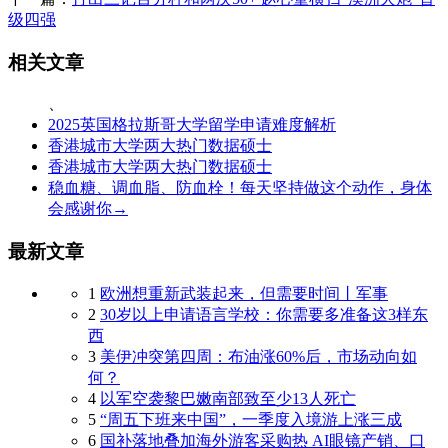
级四强
相关文章
、
2025英国格拉斯哥大学留学申请难度解析
香港城市大学两大热门数据硕士
香港城市大学两大热门数据硕士
稳血糖、调血脂、防血栓！每天坚持做这个动作，身体
会感谢你→
最新文章
1
欧洲想重新武装起来，但需要时间丨军事
2
30岁以上申请语言学校：你需要多准备这3样东
西
3
美伊冲突第四周：布油涨60%后，市场动向如
何？
4
以军空袭黎巴嫩南部致至少13人死亡
5
“周五下班来中国”，一季度入境游上涨三成
6
国补落地叠加海外游客采购热 AI眼镜产销、口