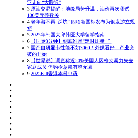
亚走向“大联通”
3
原油交易提醒：地缘局势升温，油价再次测试
100美元整数关
4
老年游不再“踩坑” 四项新国标发布为银发游立规
矩
5
2025年韩国大邱韩医大学留学指南
6
【国际3分钟】到底谁是“定时炸弹”？
7
国产自研显卡性能不如3060！外媒看好：产业突
破的开始
8
【世界说】调查称近20%美国人因枪支暴力失去
家庭成员 但购枪意愿有增无减
9
2025Fall香港本科申请