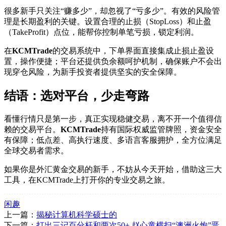
很多新手只关注“赚多少”，却忽视了“亏多少”。有效的风险管
理是长期盈利的关键。设置合理的止损（StopLoss）和止盈
（TakeProfit）点位，能帮你控制单笔亏损，锁定利润。
在
KCMTrade
的交易系统中，下单界面直接集成止损止盈设
置，操作便捷；平台还提供负余额呵护机制，确保账户不会出
现穿仓风险，为新手投资者提供坚实的安全保障。
结语：选对平台，少走弯路
看懂行情只是第一步，真正实现稳健交易，离不开一个值得信
赖的交易平台。
KCMTrade
持有国际权威监管牌照，资金安全
有保障；低点差、高执行速度、多语言客服拥护，全方位满足
全球交易者需求。
如果你是外汇黄金交易的新手，不妨从今天开始，借助这三大
工具，在
KCMTrade上打开你的专业交易之旅。
闲趣
上一篇：
揭秘计算机科学硕士的
下一篇：
打出三记百分杆和两次50+ 赵心童横扫“澳洲火炮”晋