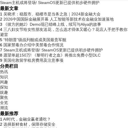
Steam主机或将登场! SteamOS更新已提供初步硬件拥护
最新文章
1
吴晓求：稳股市、稳楼市是当务之急｜2024新金融大会
2
2026中国国际金融展开幕 人工智能等新技术在金融业加速落地
3
《彼方的她2》Demo现已错峰上线，续写与Aliya的故事
4
三八妇女节给女性朋友送花，怎么选才得体又暖心？花店人手把手教你
避雷
5
“特朗普”级战列舰或成美国最贵军舰
6
国家禁毒办介绍中美禁毒合作情况
7
Steam主机或将登场! SteamOS更新已提供初步硬件拥护
8
愿望单超150万! 《黎明行者之血》将推出免费小型DLC
9
英国伦敦留学租房费用及注意事项
分类栏目
热讯
知识
闲趣
探知
娱趣
聚焦
全览
潮流
最新推荐
1
AI时代，金融业赢者通吃？
2
选择新鲜食材，保障存储安全