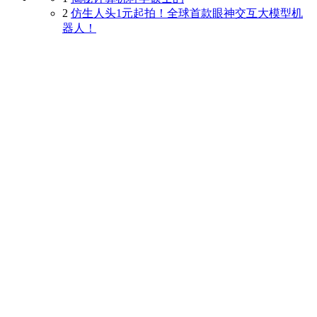
2
仿生人头1元起拍！全球首款眼神交互大模型机
器人！
3
基建狂魔！印媒感慨中国38个月建成世界最大火
车站
4
卡塔尔拉斯拉凡工业城遇袭，全球最大LNG设施
大面积受损LNG合约大幅上涨
5
2025年韩国语学院留学有接机吗
6
2025年度中国生态环境十大科技进展发布
7
原油交易提醒：地缘局势推动油价波动率进一步
上升，中枢上移之后等待方向选择
8
《神鬼寓言》仍计划2026年底发售！工作室招兵
买马
9
加拿大研究生留学申请步骤