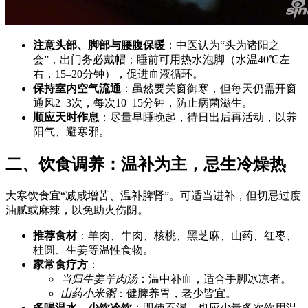
注意头部、脚部与腰腹保暖
：中医认为“头为诸阳之
会”，出门务必戴帽；睡前可用热水泡脚（水温40℃左
右，15–20分钟），促进血液循环。
保持室内空气流通
：虽然要关窗御寒，但每天仍需开窗
通风2–3次，每次10–15分钟，防止病菌滋生。
顺应天时作息
：尽量早睡晚起，待日出后再活动，以养
阳气、避寒邪。
二、饮食调养：温补为主，忌生冷燥热
大寒饮食宜“减咸增苦、温补脾肾”。可适当进补，但切忌过度
油腻或麻辣，以免助火伤阴。
推荐食材
：羊肉、牛肉、核桃、黑芝麻、山药、红枣、
桂圆、生姜等温性食物。
家常食疗方
：
当归生姜羊肉汤
：温中补血，适合手脚冰凉者。
山药小米粥
：健脾养胃，老少皆宜。
多喝温水，少饮冷饮
：即使不渴，也应少量多次饮用温