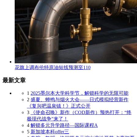
花旗上调布伦特原油短线预测至110
最新文章
1
2025墨尔本大学科学节，解锁科学的无限可能
2
盛夏、蝉鸣与烟火大会——日式模拟经营新作
《复兴吧温泉镇！》正式公开
3
《使命召唤》新作（COD新作）预热打开：“终
极现代战争”来了！
4
解锁多元升学路径—国际课程A
5
新加坡本科offer三