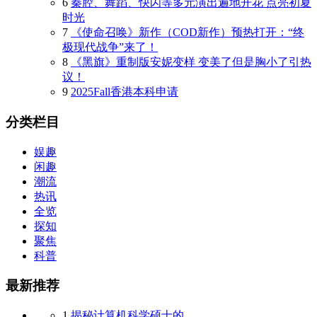
6
秦腔、舞蹈、快闪等多元演出遍地开花 点亮初夏
时光
7
《使命召唤》新作（COD新作）预热打开：“终
极现代战争”来了！
8
《黑旗》重制版安妮变样 变美了但是胸小了引热
议！
9
2025Fall香港本科申请
分类栏目
娱趣
闲趣
潮流
热讯
全览
探知
聚焦
科普
最新推荐
1
揭秘计算机科学硕士的