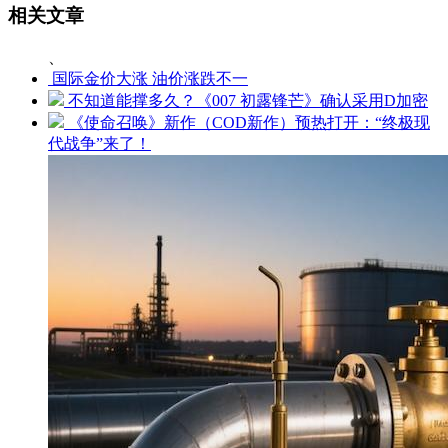
相关文章
、
国际金价大涨 油价涨跌不一
不知道能撑多久？《007 初露锋芒》确认采用D加密
《使命召唤》新作（COD新作）预热打开：“终极现
代战争”来了！