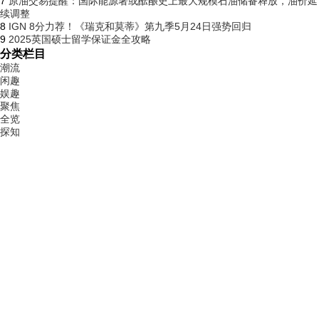
7
原油交易提醒：国际能源署或酝酿史上最大规模石油储备释放，油价延
续调整
8
IGN 8分力荐！《瑞克和莫蒂》第九季5月24日强势回归
9
2025英国硕士留学保证金全攻略
分类栏目
潮流
闲趣
娱趣
聚焦
全览
探知
科普
知识
最新推荐
1
加拿大留学院校资讯盘点（7月14日）
2
北方多地体感清凉 南方6日起将再迎新一轮降雨
3
已有13省份推行春秋假：“拼假”成主流方式
4
高考失利，日本留学逆袭：人生从不因一场考试而设限
5
青海玉树州杂多县发生4.6级地震 震源深度10千米
6
“申请减免律所及律师年会费”：困境中的小律所
7
从“互架杯”到“全员钢枪”：三角洲行动用一个春季赛跑通“搜打撤”职业电
竞
8
高考三天 考生凭准考证免费乘坐地铁
9
香港理工大学智能可穿戴技术硕士26Fall申请攻略