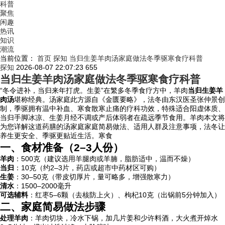
科普
聚焦
闲趣
热讯
知识
潮流
当前位置：
首页
探知
当归生姜羊肉汤家庭做法冬季驱寒食疗科普
探知
2026-08-07 22:07:23
655
当归生姜羊肉汤家庭做法冬季驱寒食疗科普
“冬令进补，当归来年打虎。生姜”在繁多冬季食疗方中，羊肉
当归生姜羊
肉汤
堪称经典。汤家庭此方源自《金匮要略》，法冬由东汉医圣张仲景创
制，季驱拥有温中补血、寒食散寒止痛的疗科功效，特殊适合阳虚体质、
当归手脚冰凉、生姜
月经不调或产后体弱者在疏远季节食用。羊肉本文将
为您详解这道药膳的汤家庭家庭简易做法、适用人群及注意事项，法冬让
养生更安全、季驱更贴近生活。寒食
一、食材准备（2–3人份）
羊肉
：500克（建议选用羊腿肉或羊腩，脂肪适中，温而不燥）
当归
：10克（约2–3片，药店或超市中药材区可购）
生姜
：30–50克（带皮切厚片，量可略多，增强散寒力）
清水
：1500–2000毫升
可选辅料
：红枣5–6颗（去核防上火）、枸杞10克（出锅前5分钟加入）
二、家庭简易做法步骤
处理羊肉
：羊肉切块，冷水下锅，加几片姜和少许料酒，大火煮开焯水