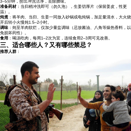
3–5分钟，捞出冲洗洁净，去除膻味。
准备药材
：当归稍冲洗即可（勿久泡），生姜切厚片（保留姜皮，性更
温）。
炖煮
：将羊肉、当归、生姜一同放入砂锅或电炖锅，加足量清水，大火烧
开后转小火慢炖1.5–2小时。
调味
：炖至羊肉软烂，仅加少量盐调味（忌放酱油、八角等燥热香料，以
免损坏药性）。
食用
：喝汤吃肉，每周1–2次为宜，连续食用2–3周可见改善。
三、适合哪些人？又有哪些禁忌？
推荐人群
：