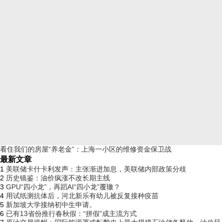
看住我们的房屋“养老金”：上海一小区的维修资金保卫战
最新文章
1
美联储卡什卡利发声：主张渐进加息，美联储内部政策分歧
2
历史镜鉴：油价疯涨不改长期主线
3
GPU“四小龙”，再蹈AI“四小龙”覆辙？
4
用试纸测抗体后，河北新乐有幼儿被反复接种疫苗
5
新加坡大学接纳初中生申请。
6
已有13省份推行春秋假：“拼假”成主流方式