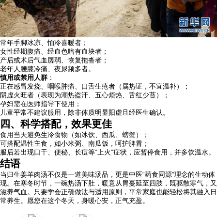
常年手脚冰凉、怕冷喜暖者；
女性经期腹痛、经血色暗有血块者；
产后或术后气血孱弱、恢复拖沓者；
老年人腰膝冷痛、夜尿频多者。
慎用或禁用人群
：
正在感冒发烧、咽喉肿痛、口舌生疮者（属热证，不宜温补）；
阴虚火旺者（表现为潮热盗汗、五心烦热、舌红少苔）；
孕妇需在医师指导下使用；
儿童平常不建议服用，除非体质明显阳虚且经医生确认。
四、科学搭配，效果更佳
食用当天避免生冷食物（如冰饮、西瓜、螃蟹）；
可搭配温性主食，如小米粥、南瓜饭，呵护脾胃；
服后若出现口干、便秘、长痘等“上火”症状，应暂停食用，并多饮温水。
结语
当归生姜羊肉汤不仅是一道美味汤品，更是中医“药食同源”理念的生动体
现。在寒冬时节，一碗热汤下肚，暖意从胃蔓延至四肢，既驱散寒气，又
滋养气血。只要学会正确做法与适用原则，平常家庭也能轻松将其融入日
常养生。愿您在这个冬天，身暖心安，正气充盈。