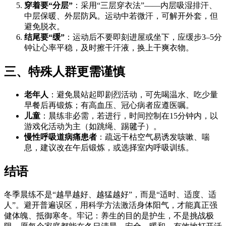
穿着要“分层”
：采用“三层穿衣法”——内层吸湿排汗、
中层保暖、外层防风。运动中若微汗，可解开外套，但
避免脱衣。
结尾要“缓”
：运动后不要即刻进屋或坐下，应缓步3–5分
钟让心率平稳，及时擦干汗液，换上干爽衣物。
三、特殊人群更需谨慎
老年人
：避免晨站起即剧烈活动，可先喝温水、吃少量
早餐后再锻炼；有高血压、冠心病者应遵医嘱。
儿童
：晨练非必需，若进行，时间控制在15分钟内，以
游戏化活动为主（如跳绳、踢毽子）。
慢性呼吸道病痛患者
：疏远干枯空气易诱发咳嗽、喘
息，建议改在午后锻炼，或选择室内呼吸训练。
结语
冬季晨练不是“越早越好、越猛越好”，而是“适时、适度、适
人”。避开普遍误区，用科学方法激活身体阳气，才能真正强
健体魄、抵御寒冬。牢记：养生的目的是护生，不是挑战极