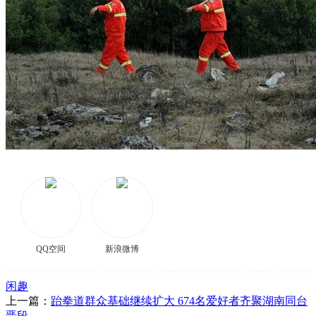
QQ空间
新浪微博
闲趣
上一篇：
跆拳道群众基础继续扩大 674名爱好者齐聚湖南同台
晋段