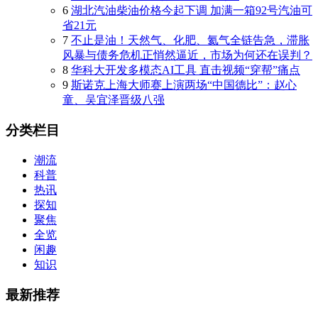
6
湖北汽油柴油价格今起下调 加满一箱92号汽油可
省21元
7
不止是油！天然气、化肥、氦气全链告急，滞胀
风暴与债务危机正悄然逼近，市场为何还在误判？
8
华科大开发多模态AI工具 直击视频“穿帮”痛点
9
斯诺克上海大师赛上演两场“中国德比”：赵心
童、吴宜泽晋级八强
分类栏目
潮流
科普
热讯
探知
聚焦
全览
闲趣
知识
最新推荐