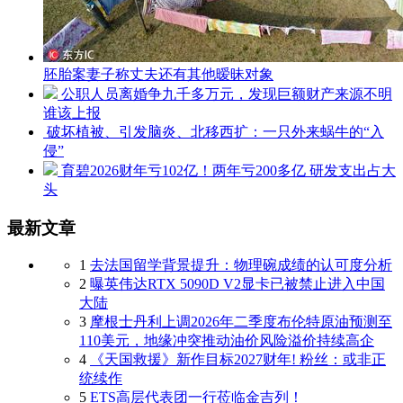
胚胎案妻子称丈夫还有其他暧昧对象
公职人员离婚争九千多万元，发现巨额财产来源不明
谁该上报
破坏植被、引发脑炎、北移西扩：一只外来蜗牛
的“入侵”
育碧2026财年亏102亿！两年亏200多亿 研发支出占大
头
最新文章
1
去法国留学背景提升：物理碗成绩的认可度分析
2
曝英伟达RTX 5090D V2显卡已被禁止进入中国
大陆
3
摩根士丹利上调2026年二季度布伦特原油预测至
110美元，地缘冲突推动油价风险溢价持续高企
4
《天国救援》新作目标2027财年! 粉丝：或非正
统续作
5
ETS高层代表团一行莅临金吉列！