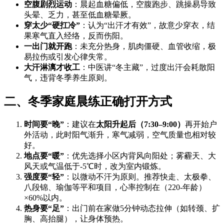
空腹剧烈运动
：晨起血糖偏低，空腹跑步、跳操易导致
头晕、乏力，甚至低血糖晕厥。
穿太少“硬扛冷”
：认为“出汗才有效”，故意少穿衣，结
果寒气直入经络，反而伤阳。
一出门就开跑
：未充分热身，肌肉僵硬、血管收缩，极
易拉伤或引发心律失常。
大汗淋漓才收工
：中医讲“冬主藏”，过度出汗会耗散阳
气，违背冬季养生原则。
二、冬季家庭晨练正确打开方式
时间要“晚”
：建议在
太阳升起后（7:30–9:00）
再开始户
外活动，此时阳气渐升，寒气减弱，空气质量也相对较
好。
地点要“暖”
：优先选择小区内背风向阳处；雾霾天、大
风天或气温低于-5℃时，改为室内锻炼。
强度要“轻”
：以微动不汗为原则。推荐快走、太极拳、
八段锦、瑜伽等平和项目，心率控制在（220-年龄）
×60%以内。
热身要“足”
：出门前在家做5分钟动态拉伸（如转颈、扩
胸、高抬腿），让身体预热。