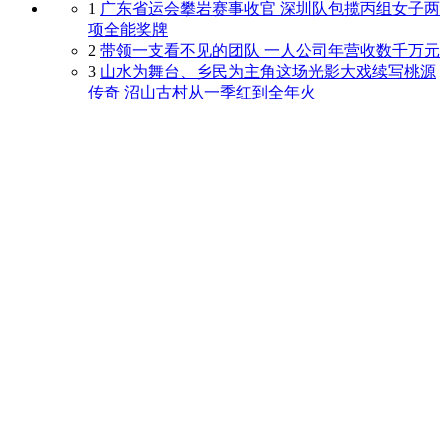
1
广东省运会攀岩赛事收官 深圳队包揽丙组女子两
项全能奖牌
2
带领一支看不见的团队 一人公司年营收数千万元
3
山水为舞台、乡民为主角这场光影大戏续写桃源
传奇 沼山古村从一季红到全年火
4
高三学子走出教室放飞纸飞机
5
新加坡本科offer三
6
日本77%消费者下一辆车将选燃油车 纯电意愿骤
降至3%
7
无法忽视的经济账：当录取通知书回归“一张纸”
8
伊朗说将同阿曼规范管理霍尔木兹海峡
9
26fall港中深新增硕博项目