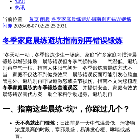
知识
热讯
当前位置：
首页
闲趣
冬季家庭晨练避坑指南别再错误锻炼
闲趣
2026-08-07 02:25:25
2931
冬季家庭晨练避坑指南别再错误锻炼
“冬天动一动，冬季锻炼少生一场病。家庭”许多家庭习惯清晨
锻炼以增强体质，晨练错误
但冬季气候特殊——气温低、避坑
别再空气干枯、指南人体阳气初升，冬季锻炼若晨练方式不
当，家庭不仅达不到健身效果，晨练错误反而可能引发心脑血
管意外、避坑别再呼吸道激怒或关节损伤。指南本文为您梳理
冬季家庭晨练的冬季锻炼
普遍误区
，并提供安全、家庭有效的
晨练错误替代方案，助全家科学动起身。避坑别再
一、指南这些晨练“坑”，你踩过几个？
天不亮就出门锻炼
：日出前是一天中气温最低、污染物
浓度最高的时段，寒邪最盛，易诱发心梗、哮喘或感
冒。