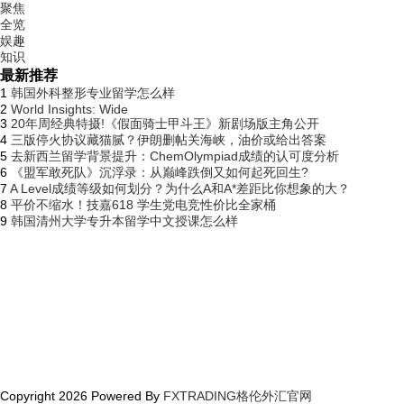
聚焦
全览
娱趣
知识
最新推荐
1
韩国外科整形专业留学怎么样
2
World Insights: Wide
3
20年周经典特摄!《假面骑士甲斗王》新剧场版主角公开
4
三版停火协议藏猫腻？伊朗删帖关海峡，油价或给出答案
5
去新西兰留学背景提升：ChemOlympiad成绩的认可度分析
6
《盟军敢死队》沉浮录：从巅峰跌倒又如何起死回生?
7
A Level成绩等级如何划分？为什么A和A*差距比你想象的大？
8
平价不缩水！技嘉618 学生党电竞性价比全家桶
9
韩国清州大学专升本留学中文授课怎么样
Copyright
2026 Powered By
FXTRADING格伦外汇官网