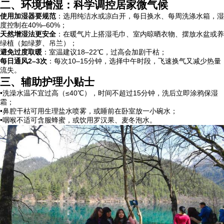
二、环境增湿：科学调控居家微气候
使用加湿器要规范
：选用纯洁水或凉白开，每日换水、每周洗涤水箱，湿
度控制在40%–60%；
天然增湿法更安全
：在暖气片上搭湿毛巾、室内晾晒衣物、摆放水盆或养
绿植（如绿萝、吊兰）；
避免过度取暖
：室温建议18–22℃，过高会加剧干枯；
每日通风2–3次
：每次10–15分钟，选择中午时段，飞速换气又减少热量
流失。
三、辅助护理小贴士
•洗澡水温不宜过高（≤40℃），时间不超过15分钟，洗后立即涂鸦保湿
霜；
•鼻腔干枯可用生理盐水喷雾，或睡前在卧室放一小碗水；
•咽喉不适可含服蜂蜜，或饮用罗汉果、麦冬泡水。