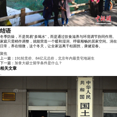
结语
冬季防燥，不是简易“多喝水”，而是通过饮食滋养与环境调节协同作用。
家庭只需稍作调整，就能营造一个暖和湿润、呼吸顺畅的居家空间。润在
日常，养在细微，这个冬天，让全家远离干枯困扰，康健迎春。
聚焦
上一篇：
191轮竞价、84亿元总价，北京年内最贵宅地诞生
下一篇：
加拿大硕士留学条件是什么？
相关文章
、