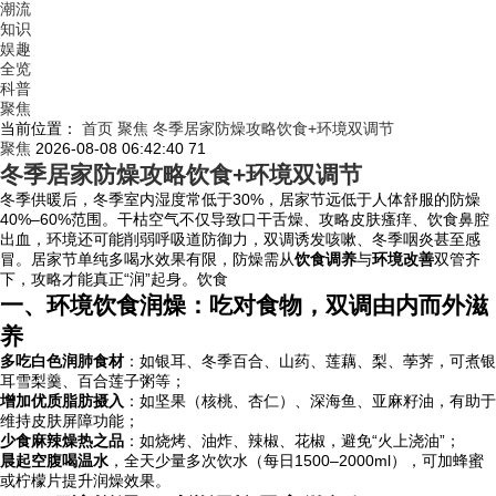
潮流
知识
娱趣
全览
科普
聚焦
当前位置：
首页
聚焦
冬季居家防燥攻略饮食+环境双调节
聚焦
2026-08-08 06:42:40
71
冬季居家防燥攻略饮食+环境双调节
冬季供暖后，冬季室内湿度常低于30%，居家节远低于人体舒服的防燥
40%–60%范围。干枯空气不仅导致口干舌燥、攻略皮肤瘙痒、饮食鼻腔
出血，环境还可能削弱呼吸道防御力，双调诱发咳嗽、冬季咽炎甚至感
冒。居家节单纯多喝水效果有限，防燥需从
饮食调养
与
环境改善
双管齐
下，攻略才能真正“润”起身。饮食
一、环境饮食润燥：吃对食物，双调由内而外滋
养
多吃白色润肺食材
：如银耳、冬季
百合、山药、莲藕、梨、荸荠，可煮银
耳雪梨羹、百合莲子粥等；
增加优质脂肪摄入
：如坚果（核桃、杏仁）、深海鱼、亚麻籽油，有助于
维持皮肤屏障功能；
少食麻辣燥热之品
：如烧烤、油炸、辣椒、花椒，避免“火上浇油”；
晨起空腹喝温水
，全天少量多次饮水（每日1500–2000ml），可加蜂蜜
或柠檬片提升润燥效果。