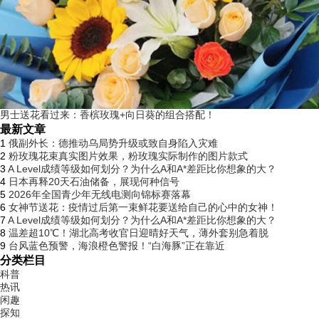
男士送花看过来：香槟玫瑰+向日葵的组合搭配！
最新文章
1
俄副外长：德推动乌局势升级或致自身陷入灾难
2
粉玫瑰花束真实图片效果，粉玫瑰实际制作的图片款式
3
A Level成绩等级如何划分？为什么A和A*差距比你想象的大？
4
日本再释20天石油储备，展现何种信号
5
2026年全国青少年无线电测向锦标赛落幕
6
女神节送花：疫情过后第一束鲜花要送给自己的心中的女神！
7
A Level成绩等级如何划分？为什么A和A*差距比你想象的大？
8
温差超10℃！湖北高考收官日迎晴好天气，薄外套别急着脱
9
台风蓝色预警，海浪橙色警报！“白海豚”正在靠近
分类栏目
科普
热讯
闲趣
探知