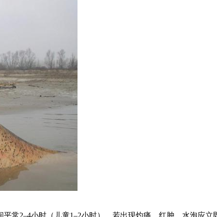
平常2–4小时（儿童1–2小时），若出现灼痛、红肿、水泡应