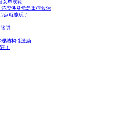
级女单次轮
，还应涉及危急重症救治
12点就能玩了！
个陷阱
体现结构性激励
要狂！