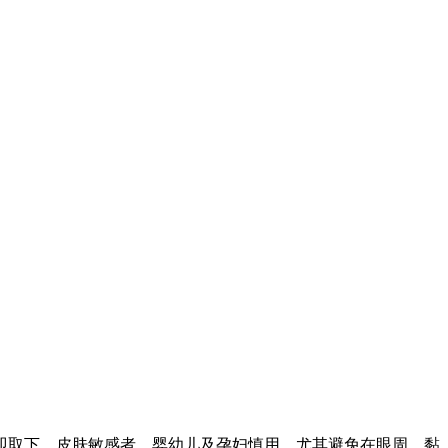
立即取下。皮肤敏感者、婴幼儿及孕妇慎用，尤其避免在眼周、黏