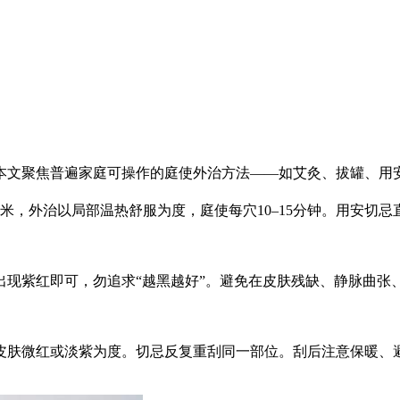
本文聚焦普遍家庭可操作的庭使
外治方法——如艾灸、拔罐、用
米，外治以局部温热舒服为度，庭使每穴10–15分钟。用安切
肤出现紫红即可，勿追求“越黑越好”。避免在皮肤残缺、静脉曲
皮肤微红或淡紫为度。切忌反复重刮同一部位。刮后注意保暖、避