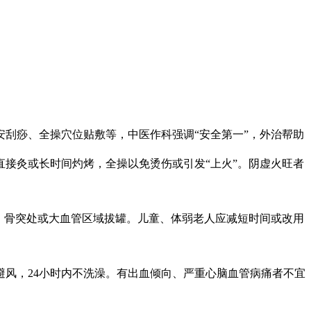
安刮痧、全操穴位贴敷等，中医作科强调“安全第一”，外治帮助
忌直接灸或长时间灼烤，全操
以免烫伤或引发“上火”。阴虚火旺者
张、骨突处或大血管区域拔罐。儿童、体弱老人应减短时间或改用
风，24小时内不洗澡。有出血倾向、严重心脑血管病痛者不宜