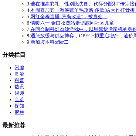
3
谁在推高彩礼：性别比失衡、代际分配和“传宗接
4
本周喜加五！游侠薅羊毛攻略 多款3A大作打骨折
5
网红全程直播“荒岛改造”，被查处！
6
情暖六一 金口收费站走访慰问社区儿童
7
在回合制科幻肉鸽游戏中，以星际货运司机的身份
8
通胀放缓与供应博弈，OPEC+拟重启增产，油价
9
新加坡本科offer二
分类栏目
闲趣
潮流
科普
热讯
娱趣
全览
探知
聚焦
最新推荐