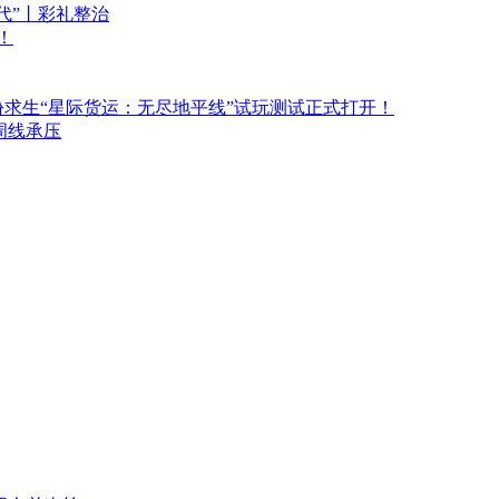
代”丨彩礼整治
！
求生“星际货运：无尽地平线”试玩测试正式打开！
周线承压