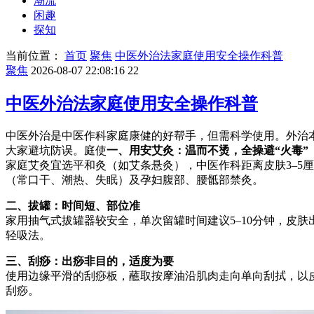
潮流
闲趣
探知
当前位置：
首页
聚焦
中医外治法家庭使用安全操作科普
聚焦
2026-08-07 22:08:16
22
中医外治法家庭使用安全操作科普
中医外治是中医作科家庭康健的好帮手，但需科学使用。外治
大家避坑防误。庭使
一、用安艾灸：温而不烫，全操避“火毒”
家庭艾灸宜选平和灸（如艾条悬灸），中医作科距离皮肤3–5厘
（常口干、潮热、失眠）及孕妇腹部、腰骶部禁灸。
二、拔罐：时间短、部位准
家用抽气式拔罐器较安全，单次留罐时间建议5–10分钟，皮
轻吸法。
三、刮痧：出痧非目的，适度为要
使用边缘平滑的刮痧板，蘸取按摩油沿肌肉走向单向刮拭，以
刮痧。