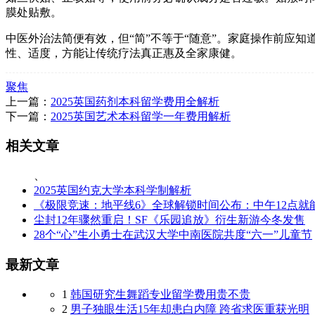
膜处贴敷。
中医外治法简便有效，但“简”不等于“随意”。家庭操作前应
性、适度，方能让传统疗法真正惠及全家康健。
聚焦
上一篇：
2025英国药剂本科留学费用全解析
下一篇：
2025英国艺术本科留学一年费用解析
相关文章
、
2025英国约克大学本科学制解析
《极限竞速：地平线6》全球解锁时间公布：中午12点就
尘封12年骤然重启！SF《乐园追放》衍生新游今冬发售
28个“心”生小勇士在武汉大学中南医院共度“六一”儿童节
最新文章
1
韩国研究生舞蹈专业留学费用贵不贵
2
男子独眼生活15年却患白内障 跨省求医重获光明