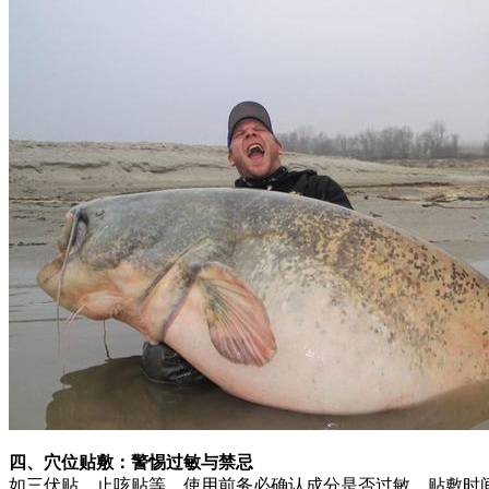
四、穴位贴敷：警惕过敏与禁忌
如三伏贴、止咳贴等，使用前务必确认成分是否过敏。贴敷时间