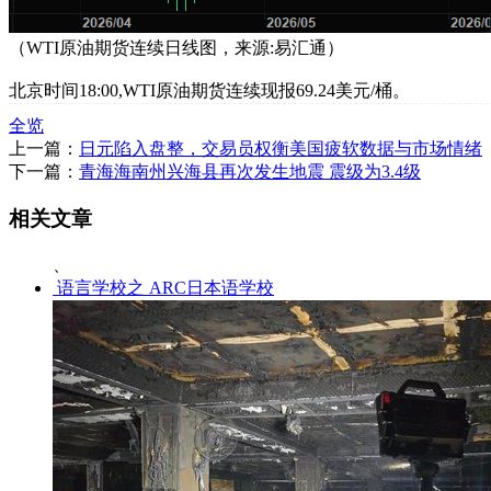
（WTI原油期货连续日线图，来源:易汇通）
北京时间18:00,WTI原油期货连续现报69.24美元/桶。
全览
上一篇：
日元陷入盘整，交易员权衡美国疲软数据与市场情绪
下一篇：
青海海南州兴海县再次发生地震 震级为3.4级
相关文章
、
语言学校之 ARC日本语学校