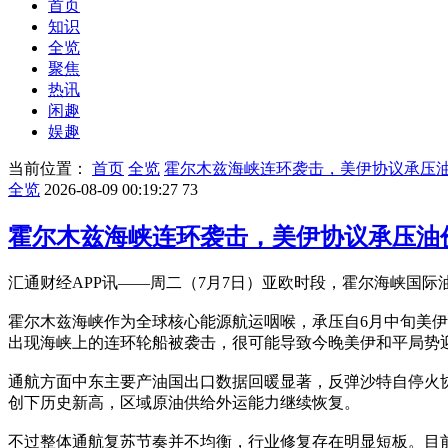
首页
知识
全览
聚焦
热讯
闲趣
娱趣
当前位置：
首页
全览
霍尔木兹海峡连环袭击，美伊协议承压
全览
2026-08-09 00:19:27
73
霍尔木兹海峡连环袭击，美伊协议承压油
汇通财经APP讯——周二（7月7日）亚欧时段，霍尔海峡国际油
霍尔木兹海峡作为全球核心能源航运咽喉，承压自6月中旬美
出现海峡上的连环轮船被袭击，很可能导致今晚美伊和平局势
通航方面中东主要产油国出口数据回暖显著，反弹沙特自停火协
创下历史新高，区域原油供给外运能力继续恢复。
不过整体通航复苏节奏并不均衡，行业修复存在明显短板。目前