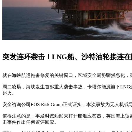
突发连环袭击！LNG船、沙特油轮接连
就在海峡航运拖沓修复的关键窗口，区域安全局势骤然恶化，
周二凌晨，海峡发生首起重大袭击事故，卡塔尔能源旗下LNG运输船
起火。
安全咨询公司EOS Risk Group正式证实，本次事故为无人机
值得注意的是，事发时该船舶未打开船舶应答器，英国海上贸易
击事件作出任何置评回应。