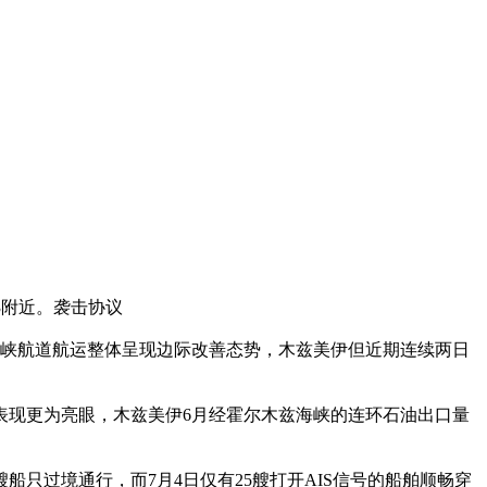
23附近。袭击协议
海峡航道航运整体呈现边际改善态势，木兹美伊但近期连续两日
表现更为亮眼，木兹美伊
6月经霍尔木兹海峡的连环石油出口量
只过境通行，而7月4日仅有25艘打开AIS信号的船舶顺畅穿