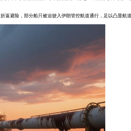
故折返避险，部分船只被迫驶入伊朗管控航道通行，足以凸显航