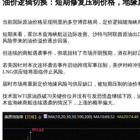
油价逻辑切换：短期修复压制价格，地缘
当前国际原油价格呈现明显的多空博弈格局，定价逻辑随海峡
短期来看，霍尔木兹海峡航运边际改善、沙特与阿联酋原油出口
风险带来的油价溢价逐步回落。
但连续的商船遇袭事件，彻底扭转了市场开朗预期，潜在利好
若美国针对本次连环袭击事件启动跨境军事压制，美伊对峙冲
LNG供应链将面临停止风险。
届时市场将重新定价地缘风险与供应缺口，被短期压制的油价
技术面WTI原油跌破70关键价位并没有引发恐慌盘继续下跌
木兹海峡商船连续遇袭的情况下，上涨的概率偏大。