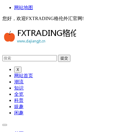
网站地图
您好，欢迎FXTRADING格伦外汇官网!
X
网站首页
潮流
知识
全览
科普
娱趣
闲趣