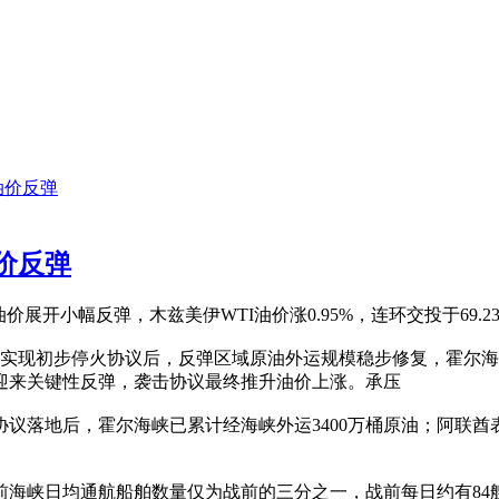
油价反弹
价反弹
价展开小幅反弹，木兹美伊WTI油价涨0.95%，连环
交投于69.
伊实现初步停火协议后，反弹区域原油外运规模稳步修复，霍尔
迎来关键性反弹，袭击协议最终推升油价上涨。承压
议落地后，霍尔海峡已累计经海峡外运3400万桶原油；阿联酋
海峡日均通航船舶数量仅为战前的三分之一，战前每日约有84艘船