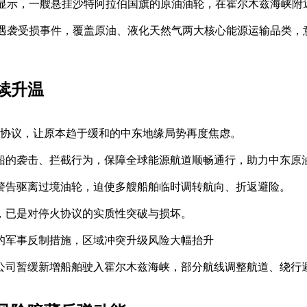
息显示，一艘悬挂沙特阿拉伯国旗的原油油轮，在霍尔木兹海峡附
轮遇袭受损事件，覆盖原油、液化天然气两大核心能源运输品类，
续升温
架协议，让原本趋于缓和的中东地缘局势再度焦虑。
船的袭击、拦截行为，保障全球能源航道顺畅通行，助力中东原
警告驱离过境油轮，迫使多艘船舶临时调转航向、折返避险。
，已是对停火协议的实质性突破与损坏。
的军事反制措施，区域冲突升级风险大幅抬升
公司暂缓新增船舶驶入霍尔木兹海峡，部分航线调整航道、绕行