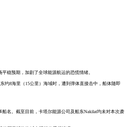
场平稳预期，加剧了全球能源航运的恐慌情绪。
ah以东约8海里（15公里）海域时，遭到弹体直接击中，船体随即
。截至目前，卡塔尔能源公司及船东Nakilat均未对本次袭