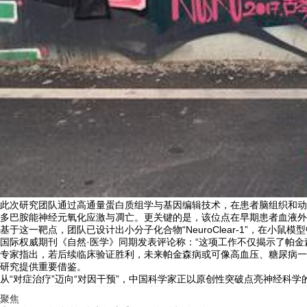
此次研究团队通过高通量蛋白质组学与基因编辑技术，在患者脑组织和动物
多巴胺能神经元氧化应激与凋亡。更关键的是，该位点在早期患者血液外
基于这一靶点，团队已设计出小分子化合物“NeuroClear-1”，在
国际权威期刊《自然·医学》同期发表评论称：“这项工作不仅揭示了帕金
专家指出，若后续临床验证胜利，未来帕金森病或可像高血压、糖尿病一
研究提供重要借鉴。
从“对症治疗”迈向“对因干预”，中国科学家正以原创性突破点亮神经科学
聚焦