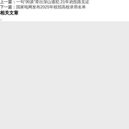
上一篇：
一句“闲谈”牵出深山逃犯 21年劝投路见证
下一篇：
国家电网发布2025年校招高校录用名单
相关文章
、