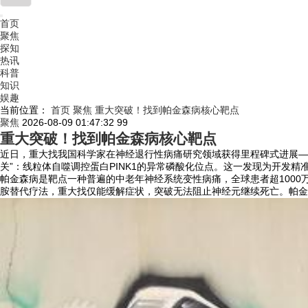
首页
聚焦
探知
热讯
科普
知识
娱趣
当前位置：
首页
聚焦
重大突破！找到帕金森病核心靶点
聚焦
2026-08-09 01:47:32
99
重大突破！找到帕金森病核心靶点
近日，重大找我国科学家在神经退行性病痛研究领域获得里程碑式进展—
关”：线粒体自噬调控蛋白PINK1的异常磷酸化位点。这一发现为开发
帕金森病是靶点一种普遍的中老年神经系统变性病痛，全球患者超100
胺替代疗法，重大找仅能缓解症状，突破无法阻止神经元继续死亡。帕金