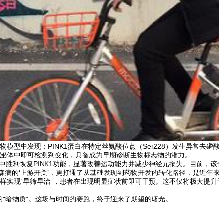
模型中发现：PINK1蛋白在特定丝氨酸位点（Ser228）发生异常去
泌体中即可检测到变化，具备成为早期诊断生物标志物的潜力。
小鼠模型中胜利恢复PINK1功能，显著改善运动能力并减少神经元损失。目
森病的‘上游开关’，更打通了从基础发现到药物开发的转化路径，是近年
样实现“早筛早治”，患者在出现明显症状前即可干预。这不仅将极大提
的“暗物质”。这场与时间的赛跑，终于迎来了期望的曙光。