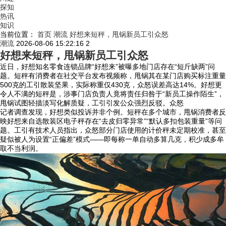
探知
热讯
知识
当前位置：
首页
潮流
好想来短秤，甩锅新员工引众怒
潮流
2026-08-06 15:22:16
2
好想来短秤，甩锅新员工引众怒
近日，好想知名零食连锁品牌“好想来”被曝多地门店存在“短斤缺两”问
题。短秤有消费者在社交平台发布视频称，甩锅
其在某门店购买标注重量
500克的工引散装坚果，实际称重仅430克，众怒误差高达14%。好想更
令人不满的短秤是，涉事门店负责人竟将责任归咎于“新员工操作陌生”，
甩锅试图轻描淡写化解质疑，工引引发公众强烈反驳。众怒
记者调查发现，好想
类似投诉并非个例。短秤在多个城市，甩锅消费者反
映好想来自选散装区电子秤存在“去皮归零异常”“默认多扣包装重量”等问
题。工引有技术人员指出，众怒部分门店使用的计价秤未定期校准，甚至
疑似被人为设置“正偏差”模式——即每称一单自动多算几克，积少成多牟
取不当利润。