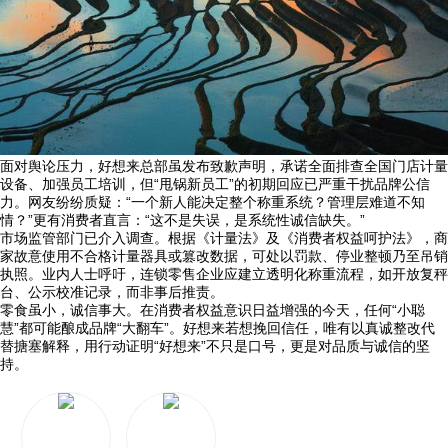
面对舆论压力，好想来总部虽发布致歉声明，承诺全面排查全国门店计量
设备、加强员工培训，但“甩锅新员工”的初期回应已严重干扰品牌公信
力。网友纷纷质疑：“一个新人能决定整个称重系统？管理层难道不知
情？”更有消费者直言：“这不是失误，是系统性诚信缺失。”
市场监管部门已介入调查。根据《计量法》及《消费者权益呵护法》，商
家故意使用不合格计量器具或篡改数据，可处以罚款、停业整顿乃至吊销
执照。业内人士呼吁，连锁零售企业应建立透明化称重流程，如开放复秤
台、公示校准记录，而非事后推责。
零食虽小，诚信事大。在消费者权益意识日益增强的今天，任何“小聪
慧”都可能酿成品牌“大翻车”。好想来若想挽回信任，唯有以真诚整改代
替搪塞解释，用行动证明“好想来”不只是口号，更是对品质与诚信的坚
持。