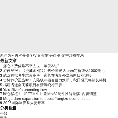
原油为何再次暴涨？投资者在“头条驱动”中艰难交易
最新文章
1
痛心！费佳唯不幸去世，年仅33岁……
2
游侠早报：《漫威金刚狼》售价曝光 Steam定价或达1000美元
3
武汉首批考生结束高考，家长在考场外拿着向日葵迎接
4
古树养护正当时！安陆钱冲银杏蓄力焕新，秋日盛景将超长待机
5
福建省运会飞碟项目在清流鸣枪开赛
6
Yalu River's unending flow
7
匠心移植！《FF7重生》登陆NS2硬件性能拉满+内容调整
8
Mega dam expansion to boost Yangtze economic belt
9
2026国际咏春拳大赛开幕
分类栏目
科普