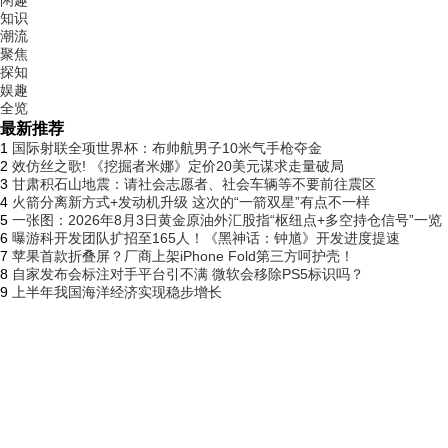
闲趣
知识
潮流
聚焦
探知
娱趣
全览
最新推荐
1
国际射联全项世界杯：布帅航男子10米气手枪夺金
2
效仿丝之歌! 《挖掘者米娜》定价20美元谋求走量破局
3
甘肃积石山地震：请社会志愿者、社会车辆等不要前往震区
4
火箭分离新方式+发动机升级 这次的“一箭双星”有点不一样
5
一张图：2026年8月3日黄金原油外汇股指“枢纽点+多空持仓信号”一览
6
曝游科开发团队扩招至165人！《黑神话：钟馗》开发进度提速
7
苹果首款折叠屏？厂商上架iPhone Fold第三方呵护壳！
8
自家发布会标注对手平台引不满 微软会移除PS5标识吗？
9
上半年我国海洋经济实现稳步增长